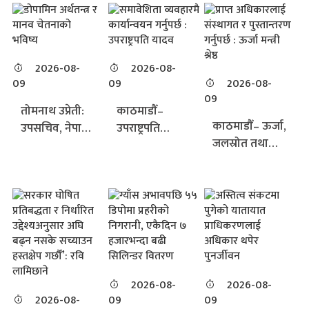
2026-08-
2026-08-
09
09
2026-08-
09
तोमनाथ उप्रेती:
काठमाडौँ–
काठमाडौँ– ऊर्जा,
उपसचिव, नेपाल
उपराष्ट्रपति
जलस्रोत तथा
सरकार: मानिसले
रामसहायप्रसाद
सिँचाइ मन्त्री
कहिल्यै रोटीको
यादवले
विराजभक्त श्रेष्ठले
मात्र खोज गरेन।
आदिवासी
आदिवासी
उसले अर्थको
जनजाति लगायत
जनजाति
खोज पनि गर्‍यो।
सीमान्तकृत
समुदायले प्राप्त
उसले उज्यालोको
समुदायको
गरेका
खोज पनि गर्‍यो।
अधिकार कागज
अधिकारहरूलाई
तर आजको युगमा
र नारामा मात्र
संस्थागत गर्दै
खोजको दिशा
सीमित नराखी
2026-08-
2026-08-
आगामी पुस्तामा
2026-08-
09
09
बदलिएको छ।
राज्यको नीति,