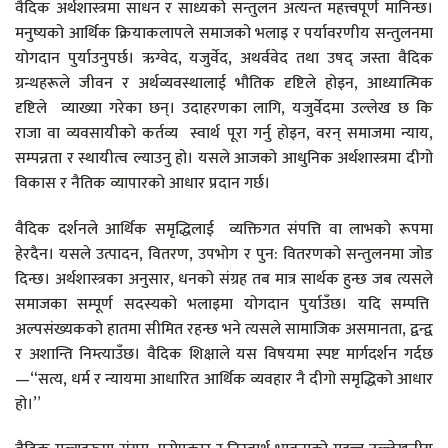
वैदिक अर्थशास्त्रमा साधन र साध्यको सन्तुलन अत्यन्त महत्त्वपूर्ण मानिन्छ।
मनुष्यको आर्थिक क्रियाकलापले समाजको भलाइ र पर्यावरणीय सन्तुलनमा
योगदान पुर्याउनुपर्छ। ऋग्वेद, यजुर्वेद, अथर्ववेद तथा उषद् जस्ता वैदिक
ग्रन्थहरूले जीवन र अर्थव्यवस्थालाई भौतिक दृष्टिले होइन, आध्यात्मिक
दृष्टिले व्याख्या गरेका छन्। उदाहरणका लागि, यजुर्वेदमा उल्लेख छ कि
राजा वा व्यवसायीको कर्तव्य स्वार्थ पूरा गर्नु होइन, वरन् समाजमा न्याय,
सम्पन्नता र स्थायीत्व ल्याउनु हो। यसले आजको आधुनिक अर्थशास्त्रमा दीगो
विकास र नैतिक व्यापारको आधार प्रदान गर्छ।
वैदिक दर्शनले आर्थिक समृद्धिलाई व्यक्तिगत संपत्ति वा लाभको रूपमा
हेरदैन। यसले उत्पादन, वितरण, उपभोग र पुन: वितरणको सन्तुलनमा जोड
दिन्छ। अर्थशास्त्रका अनुसार, धनको संग्रह तब मात्र सार्थक हुन्छ जब त्यसले
समाजका सम्पूर्ण सदस्यको भलाइमा योगदान पुर्याउँछ। यदि सम्पत्ति
अल्पसंख्यकको हातमा सीमित रहन्छ भने त्यसले सामाजिक असमानता, द्वन्द्व
र अशान्ति निम्त्याउँछ। वैदिक शिक्षाले यस विषयमा स्पष्ट मार्गदर्शन गर्दछ
—“सत्य, धर्म र न्यायमा आधारित आर्थिक व्यवहार नै दीगो समृद्धिको आधार
हो।”