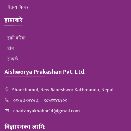
सार्वजनिक गरेको
नागरिक लगानी
गरिएको
चैतन्य फिचर
अवधारणा
कोषको
जानकारी दिएका
पत्रअनुसार
कार्यकारी
छन्।
हाम्राबारे
छापाखाना तथा
निर्देशक छनोट
सिंहदरबारमा
प्रकाशन सम्बन्धी
तथा सिफारिस
बिहीवार बसेको
ऐन, २०४८, राष्ट्रिय
समितिले शैक्षिक
अर्थ समितिको
हाम्रो बारेमा
प्रसारण ऐन,
योग्यता,
बैठकमा उनले
टीम
२०४९ र
कार्यानुभव तथा
विगतमा…
सम्पर्क
श्रमजीवी…
व्यावसायिक एवं
वित्तीय…
Aishworya Prakashan Pvt. Ltd.
Shankhamul, New Baneshwor Kathmandu, Nepal
०१-४७९२४२७,
९८५११४६१००
chaitanyakhabar14@gmail.com
विज्ञापनका लागि: