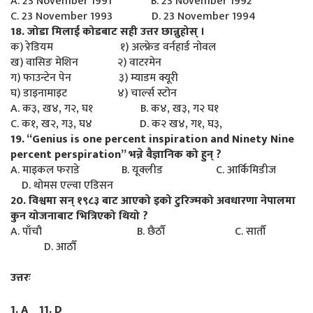
A. 23 November 1991 B. 23 November 1992
C. 23 November 1993 D. 23 November 1994
18. जोडा मिलाई कोडबाट सही उत्तर छान्नुहोस् ।
क) रेडियम १) अल्फ्रेड वर्नहार्ड नोवल
ख) वासिङ मेशिन २) वाटरमेन
ग) फाउन्टेन पेन ३) म्याडम क्यूरी
घ) डाइनामाइट ४) चार्ल्स स्टोन
A. क३, ख४, ग२, घ१ B. क४, ख३, ग२ घ१
C. क१, ख२, ग३, घ४ D. क२ ख४, ग१, घ३,
19. “Genius is one percent inspiration and Ninety Nine
percent perspiration” भन्ने वैज्ञानिक को हुन् ?
A. माइकल फराडे B. यूक्लीड C. आर्किमिडीज
D. थोमस एल्वा एडिसन
20. विश्वमा सन् १९८३ बाट आएको इको टुरिज्मको अवधारणा नेपालमा
कुन योजनाबाट भित्रिएको थियो ?
A. पाँचौ B. छैठौँ C. सातौँ
D. आठौँ
उत्तरः
1. A 11. D