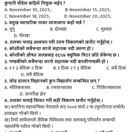
कुमारी पौडेल कहिले नियुक्त भईन् ?
A. November 10, 2025, B. November 15, 2025,
C. November 18, 2025, D. November 20, 2025,
3. प्रमुख व्यापारिक नाका लामाबगर कहाँ पर्छ ?
A. मुगु B. दोलखा C. मुस्ताङ
D. गोरखा
4. तलका भनाइ अध्ययन गरी उत्तम विकल्पको छनौट गर्नुहोस् ।
१. कोशीको सबैभन्दा सानो सहायक नदी अरुण हो ।
२. कोशीको औषत जलप्रवाह १६५४ क्युविक मिटर प्रति सेकेण्ड छ ।
३. गण्डकीको सबैभन्दा सानो सहायक नदी कालीगण्डकी हो ।
A. १ र ३ बेठिक २ ठिक B. १ ठिक २ र ३ बेठिक C. सबै ठिक
D. सबै बेठिक
5. जोड डाल्टन विज्ञानको कुन विद्यासँग सम्बन्धित छन् ?
A. भौतिकशास्त्र B. रसायनशास्त्र C. चिकित्साशास्त्र
D. अन्तरीक्ष क्षेत्र
6. तलका भनाई विचार गरी सही विकल्प छनौट गर्नुहोस् ।
क) कार्टगेना महासन्धिमा नेपालले सन् २००१ मार्च २ मा (मुरारीराज शर्माले)
हस्ताक्षर गरेको थियो ।
ख) रियो सम्मेलनले जैविक विविधता तथा जलवायु परिवर्तन सम्बन्धी
महासन्धि पारित गरेको थियो ।