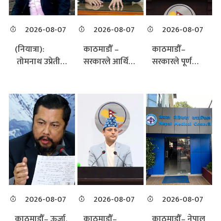
2026-08-07
2026-08-07
2026-08-07
(नियात्रा):
काठमाडौँ –
काठमाडौँ–
तोमनाथ उप्रेती:
सरकारले आर्थिक
सरकारले पूर्ण
बिहान निकै चिसो
वर्ष २०८३ को
सिलिन्डर वितरण
थियो। हिमालका
वैशाखदेखि
प्रणाली लागू
काखबाट बिस्तारै
असारसम्मको
भएपछि खाना
उज्यालो झर्दै
तीनमहिने
पकाउने एलपी
थियो। रातभरि
अवधिमा
ग्यासको माग
आकाशमा
सुशासन, सेवा
अप्रत्याशित रूपमा
टाँसिएका
प्रवाह, प्रशासनिक
बढ्दा बजारमा
ताराहरू एक एक
सुधार र विकास
केही असहज
गर्दै ओझेल पर्दै
आयोजनाको
अवस्था देखिएको
थिए, तर पहाडहरू
अनुगमनलाई
जनाएको छ।
भने अझै निद्राबाट
प्राथमिकतामा
यद्यपि नियमित
2026-08-07
2026-08-07
2026-08-07
पूर्ण रूपमा
राख्दै विभिन्न
माग धान्न सक्ने
काठमाडौँ– ऊर्जा,
काठमाडौँ–
काठमाडौँ– नेपाल