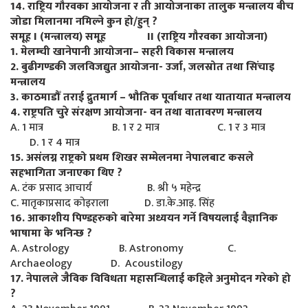
14. राष्ट्रिय गौरवका आयोजना र ती आयोजनाका तालुक मन्त्रालय बीच
जोडा मिलानमा नमिल्ने कुन हो/हुन् ?
समूह I (मन्त्रालय) समूह II (राष्ट्रिय गौरवका आयोजना)
1. मेलम्ची खानेपानी आयोजना– सहरी विकास मन्त्रालय
2. बुढीगण्डकी जलविजद्युत आयोजना- उर्जा, जलस्रोत तथा सिंचाइ
मन्त्रालय
3. काठमाडौँ तराई द्रुतमार्ग – भौतिक पूर्वाधार तथा यातायात मन्त्रालय
4. राष्ट्रपति चुरे संरक्षण आयोजना- वन तथा वातावरण मन्त्रालय
A. 1 मात्र B. 1 र 2 मात्र C. 1 र 3 मात्र
D. 1 र 4 मात्र
15. असंलग्न राष्ट्रको प्रथम शिखर सम्मेलनमा नेपालबाट कसले
सहभागिता जनाएका थिए ?
A. टंक प्रसाद आचार्य B. श्री ५ महेन्द्र
C. मातृकाप्रसाद कोइराला D. डा.के.आइ. सिंह
16. आकाशीय पिण्डहरुको बारेमा अध्ययन गर्ने विषयलाई वैज्ञानिक
भाषामा के भनिन्छ ?
A. Astrology B. Astronomy C.
Archaeology D. Acoustilogy
17. नेपालले जैविक विविधता महासन्धिलाई कहिले अनुमोदन गरेको हो
?