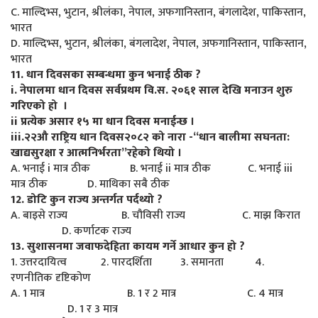
C. माल्दिभ्स, भुटान, श्रीलंका, नेपाल, अफगानिस्तान, बंगलादेश, पाकिस्तान,
भारत
D. माल्दिभ्स, भुटान, श्रीलंका, बंगलादेश, नेपाल, अफगानिस्तान, पाकिस्तान,
भारत
11. धान दिवसका सम्बन्धमा कुन भनाई ठीक ?
i. नेपालमा धान दिवस सर्वप्रथम वि.स. २०६१ साल देखि मनाउन शुरु
गरिएको हो ।
ii प्रत्येक असार १५ मा धान दिवस मनाईन्छ ।
iii.२२‍औ राष्ट्रिय धान दिवस२०८२ को नारा -“धान बालीमा सघनता:
खाद्यसुरक्षा र आत्मनिर्भरता”रहेको थियो ।
A. भनाई i मात्र ठीक B. भनाई ii मात्र ठीक C. भनाई iii
मात्र ठीक D. माथिका सबै ठीक
12. डोटि कुन राज्य अन्तर्गत पर्दथ्यो ?
A. बाइसे राज्य B. चौविसी राज्य C. माझ किरात
D. कर्णाटक राज्य
13. सुशासनमा जवाफदेहिता कायम गर्ने आधार कुन हो ?
1. उत्तरदायित्व 2. पारदर्शिता 3. समानता 4.
रणनीतिक दृष्टिकोण
A. 1 मात्र B. 1 र 2 मात्र C. 4 मात्र
D. 1 र 3 मात्र