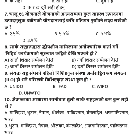
A. क सही B. ख सही C. दुवै सही
D. क र ख दुवै सही होइन्
7. चालू १६ योजनाले योजनाको अन्त्यसम्ममा कुल ग्राहस्थ उत्पादनमा
उत्पादमुलुक उधोगको योगदानलाई कति प्रतिशत पुर्याउने लक्ष्य राखेको
छ ?
A. २.५% B. ५.५% C. ५.४%
D. ३.५%
8. सार्क राष्ट्रहरुद्धारा द्धीपक्षीय मामिलामा अनौपचारिक वार्ता गर्ने
‘रिट्रिट’ कार्यक्रमको सुरुवात कहिले देखि भएको हो ?
A) सातौं शिखर सम्मेलन देखि B) नवौँ शिखर सम्मेलन देखि
C) आठौं शिखर सम्मेलन देखि D) दशौं शिखर सम्मेलन देखि
9. संयक्त राष्ट्र संघको पहिलो विशिष्टकृत संस्था अर्न्तराष्ट्रिय श्रम संगठन
(ILO) हो भने पछिल्लो विशिष्टकृत संस्था कुन हो ?
A. UNIDO B. IFAD C. WIPO
D. UNWTO
10. क्षेत्रफलका आधारमा सानोबाट ठूलो सार्क राष्ट्रहरूको क्रम कुन सही
हो ?
A. माल्दिभ्स, भुटान, नेपाल, श्रीलंका, पाकिस्तान, बंगलादेश, अफगानिस्तान,
भारत
B. भुटान, माल्दिभ्स, नेपाल, श्रीलंका, बंगलादेश, अफगानिस्तान, पाकिस्तान,
भारत