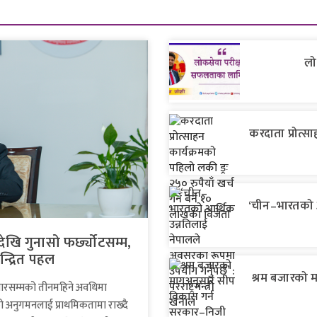
लो
करदाता प्रोत्सा
‘चीन–भारतको 
ेखि गुनासो फर्छ्योटसम्म,
्द्रित पहल
श्रम बजारको म
सारसम्मको तीनमहिने अवधिमा
ो अनुगमनलाई प्राथमिकतामा राख्दै