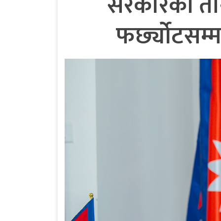
सरकारको तीनम
फर्छ्योटसम्