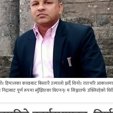
थियो। हिमालका काखबाट बिस्तारै उज्यालो झर्दै थियो। रातभरि आकाशमा
द्राबाट पूर्ण रूपमा ब्युँझिएका थिएनन्। म सिञ्जातर्फ उक्लिरहेको थिएँ। 