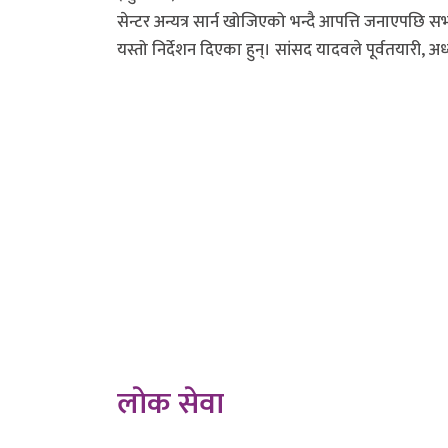
सेन्टर अन्यत्र सार्न खोजिएको भन्दै आपत्ति जनाएपछि 
यस्तो निर्देशन दिएका हुन्। सांसद यादवले पूर्वतयारी, अध
भइसकेको आयोजना लामो समयदेखि अघि नबढेको तथा स्वास
निशा मेहताले अन्यत्र सार्न लागेको अभिव्यक्ति दिएक
अर्यालले भने, ‘आजै माननीय चन्द्रमोहन यादवले राख्नु
यो विषयमा सदनलाई जानकारी गराउन म सरकारलाई निर्द
ढल्केवर...
लाेक सेवा